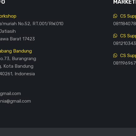
FO
MARKETI
orkshop
CS Supp
Ma’muriah No.52, RT.001/RW.010
081184078
Jatiasih
CS Supp
Jawa Barat 17423
081210343
abang Bandung
CS Supp
No.73, Burangrang
081196967
g, Kota Bandung
40261, Indonesia
@gmail.com
enia@gmail.com