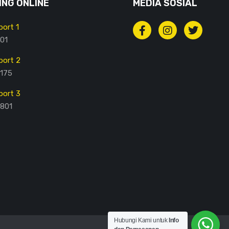
NG ONLINE
MEDIA SOSIAL
ort 1
01
ort 2
175
ort 3
801
Hubungi Kami untuk
Info