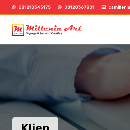
081210343175
08128367801
csmilleni
Klien