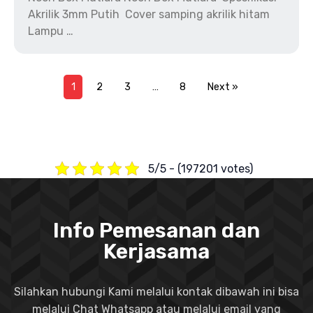
Akrilik 3mm Putih Cover samping akrilik hitam
Lampu …
1
2
3
…
8
Next »
5/5 - (197201 votes)
Info Pemesanan dan
Kerjasama
Silahkan hubungi Kami melalui kontak dibawah ini bisa
melalui Chat Whatsapp atau melalui email yang