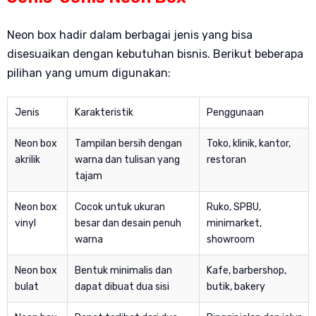
Neon box hadir dalam berbagai jenis yang bisa
disesuaikan dengan kebutuhan bisnis. Berikut beberapa
pilihan yang umum digunakan:
Jenis
Karakteristik
Penggunaan
Neon box
Tampilan bersih dengan
Toko, klinik, kantor,
akrilik
warna dan tulisan yang
restoran
tajam
Neon box
Cocok untuk ukuran
Ruko, SPBU,
vinyl
besar dan desain penuh
minimarket,
warna
showroom
Neon box
Bentuk minimalis dan
Kafe, barbershop,
bulat
dapat dibuat dua sisi
butik, bakery