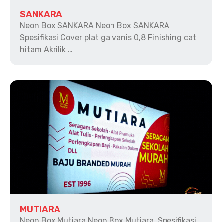
SANKARA
Neon Box SANKARA Neon Box SANKARA
Spesifikasi Cover plat galvanis 0,8 Finishing cat
hitam Akrilik …
MUTIARA
Neon Box Mutiara Neon Box Mutiara Spesifikasi