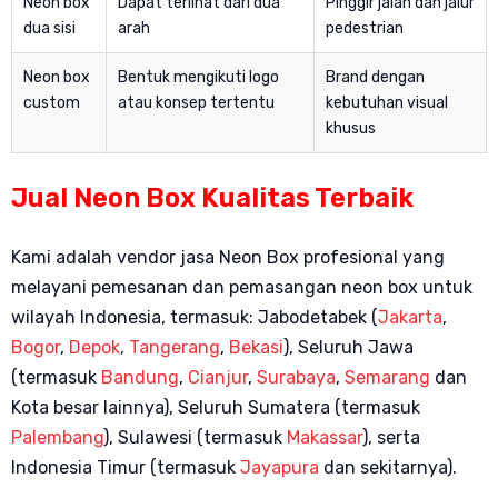
Neon box
Dapat terlihat dari dua
Pinggir jalan dan jalur
dua sisi
arah
pedestrian
Neon box
Bentuk mengikuti logo
Brand dengan
custom
atau konsep tertentu
kebutuhan visual
khusus
Jual Neon Box Kualitas Terbaik
Kami adalah vendor jasa Neon Box profesional yang
melayani pemesanan dan pemasangan neon box untuk
wilayah Indonesia,
termasuk: Jabodetabek (
Jakarta
,
Bogor
,
Depok
,
Tangerang
,
Bekasi
), Seluruh Jawa
(termasuk
Bandung
,
Cianjur
,
Surabaya
,
Semarang
dan
Kota besar lainnya), Seluruh Sumatera (termasuk
Palembang
), Sulawesi (termasuk
Makassar
), serta
Indonesia Timur (termasuk
Jayapura
dan sekitarnya).