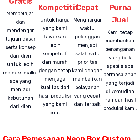
Gratis
Kompetitif
Cepat
Purna
Mempelajari
Jual
Untuk harga
Menghargai
dan
yang kami
waktu
mendengar
Kami tetap
tawarkan
pelanggan
tujuan dasar
memberikan
lebih
menjadi
serta konsep
penanganan
kompetitif
salah satu
dari klien
yang baik
dan murah
prioritas
untuk lebih
apabila ada
dengan tetap
kami dengan
memaksimalkan
permasalahan
menjaga
memberikan
apa yang
yang terjadi
kualitas dari
pelayanan
menjadi
di kemudian
hasil produksi
yang cepat
kebutuhan
hari dari hasil
yang kami
dan terbaik
dari klien
produksi kami.
buat
Cara Pemesanan Neon Box Custom