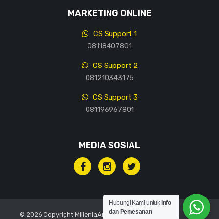
MARKETING ONLINE
CS Support 1
08118407801
CS Support 2
081210343175
CS Support 3
081196967801
MEDIA SOSIAL
Hubungi Kami untuk
Info
dan Pemesanan
© 2026 Copyright MilleniaArt, All rights reserved.