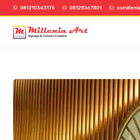
081210343175
08128367801
csmilleni