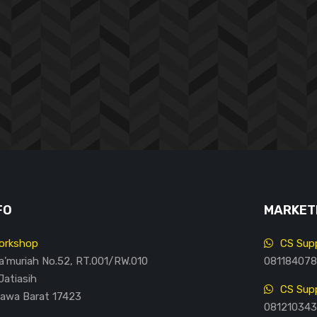
FO
MARKETI
orkshop
CS Supp
Ma’muriah No.52, RT.001/RW.010
081184078
Jatiasih
CS Supp
Jawa Barat 17423
081210343