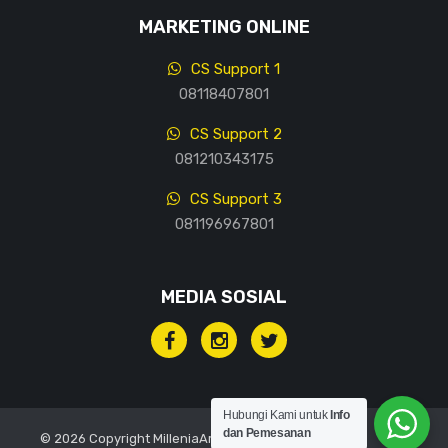
MARKETING ONLINE
CS Support 1
08118407801
CS Support 2
081210343175
CS Support 3
081196967801
MEDIA SOSIAL
Hubungi Kami untuk
Info
dan Pemesanan
© 2026 Copyright MilleniaArt, All rights reserved.