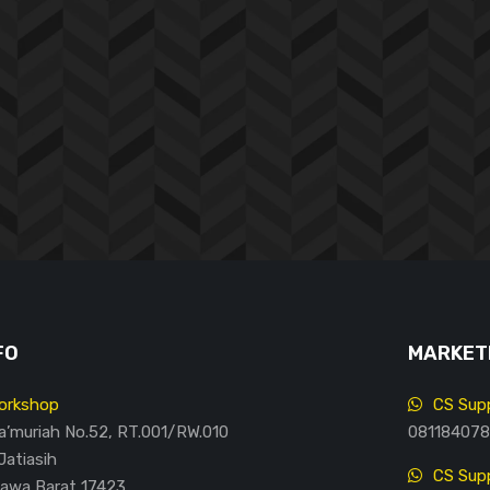
FO
MARKETI
orkshop
CS Supp
Ma’muriah No.52, RT.001/RW.010
081184078
Jatiasih
CS Supp
Jawa Barat 17423