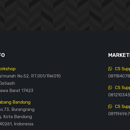
FO
MARKETI
orkshop
CS Supp
Ma’muriah No.52, RT.001/RW.010
081184078
Jatiasih
CS Supp
Jawa Barat 17423
081210343
abang Bandung
CS Supp
No.73, Burangrang
081196967
g, Kota Bandung
40261, Indonesia