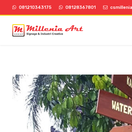
081210343175
08128367801
csmilleni