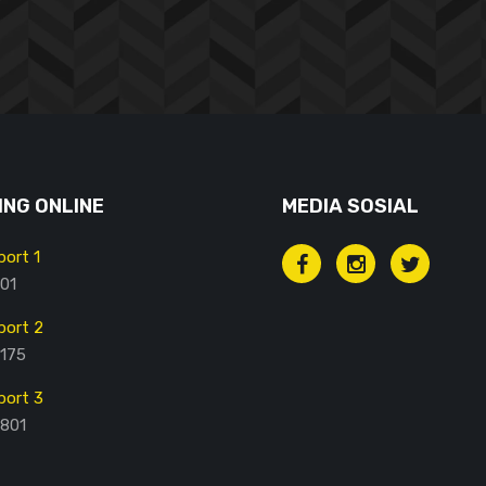
NG ONLINE
MEDIA SOSIAL
ort 1
01
ort 2
175
ort 3
801