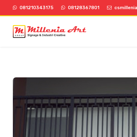
081210343175
08128367801
csmilleni