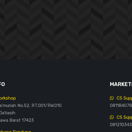
FO
MARKETI
orkshop
CS Supp
Ma’muriah No.52, RT.001/RW.010
081184078
Jatiasih
CS Supp
Jawa Barat 17423
081210343