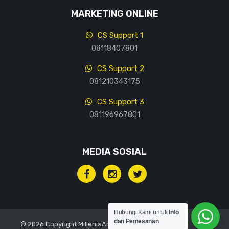
MARKETING ONLINE
CS Support 1
08118407801
CS Support 2
081210343175
CS Support 3
081196967801
MEDIA SOSIAL
Hubungi Kami untuk
Info
dan Pemesanan
© 2026 Copyright MilleniaArt, All rights reserved.