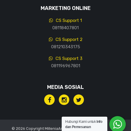
MARKETING ONLINE
CS Support 1
08118407801
CS Support 2
081210343175
CS Support 3
081196967801
MEDIA SOSIAL
Hubungi Kami untuk
Info
dan Pemesanan
© 2026 Copyright MilleniaArt, All rights reserved.