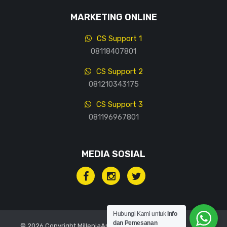
MARKETING ONLINE
CS Support 1
08118407801
CS Support 2
081210343175
CS Support 3
081196967801
MEDIA SOSIAL
Hubungi Kami untuk
Info
dan Pemesanan
© 2026 Copyright MilleniaArt, All rights reserved.