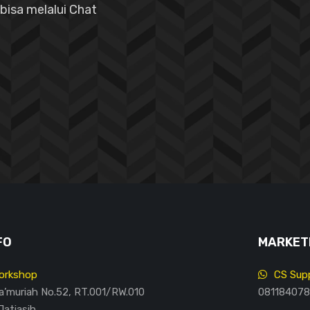
bisa melalui Chat
FO
MARKETI
orkshop
CS Supp
Ma’muriah No.52, RT.001/RW.010
081184078
Jatiasih