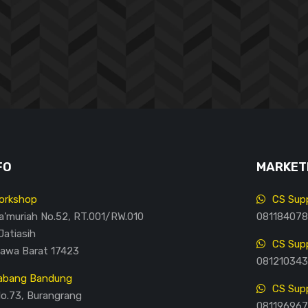
FO
MARKETI
orkshop
CS Supp
Ma’muriah No.52, RT.001/RW.010
081184078
Jatiasih
CS Supp
Jawa Barat 17423
081210343
abang Bandung
CS Supp
No.73, Burangrang
081196967