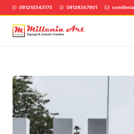
081210343175
08128367801
csmilleni