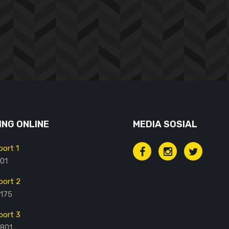
NG ONLINE
MEDIA SOSIAL
ort 1
01
ort 2
175
ort 3
801