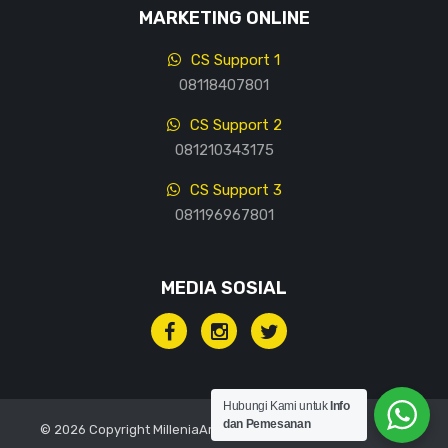
MARKETING ONLINE
CS Support 1
08118407801
CS Support 2
081210343175
CS Support 3
081196967801
MEDIA SOSIAL
Hubungi Kami untuk
Info
dan Pemesanan
© 2026 Copyright MilleniaArt, All rights reserved.