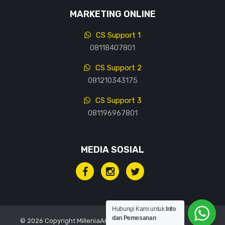
MARKETING ONLINE
CS Support 1
08118407801
CS Support 2
081210343175
CS Support 3
081196967801
MEDIA SOSIAL
Hubungi Kami untuk
Info
dan Pemesanan
© 2026 Copyright MilleniaArt, All rights reserved.