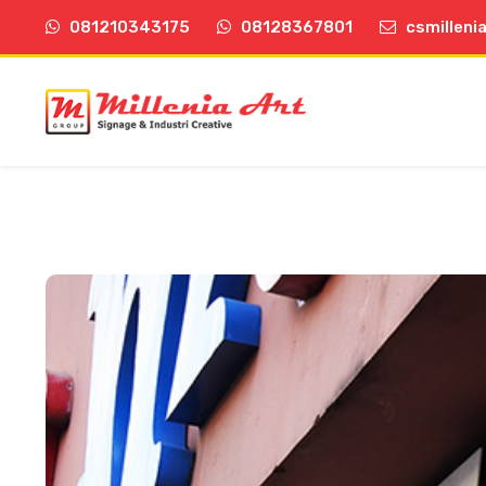
081210343175
08128367801
csmilleni