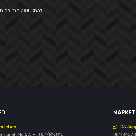
bisa melalui Chat
FO
MARKETI
orkshop
CS Supp
Ma’muriah No.52, RT.001/RW.010
081184078