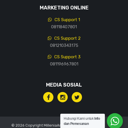
MARKETING ONLINE
CS Support 1
08118407801
CS Support 2
081210343175
CS Support 3
081196967801
MEDIA SOSIAL
Hubungi Kami untuk
Info
dan Pemesanan
© 2026 Copyright MilleniaArt, All rights reserved.