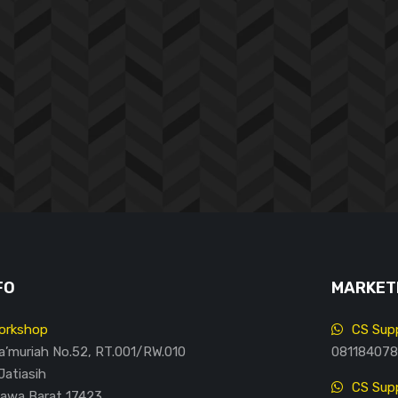
FO
MARKETI
orkshop
CS Supp
Ma’muriah No.52, RT.001/RW.010
081184078
Jatiasih
CS Supp
Jawa Barat 17423