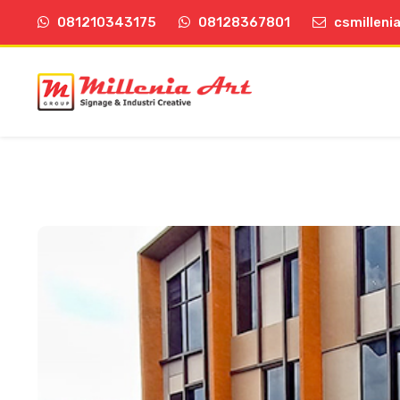
081210343175
08128367801
csmilleni