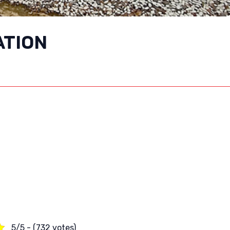
ATION
5/5 - (732 votes)