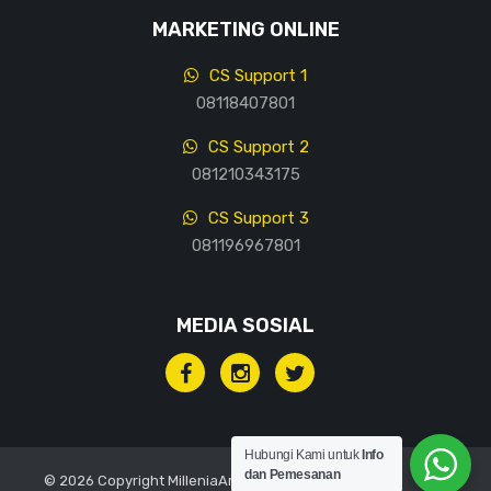
MARKETING ONLINE
CS Support 1
08118407801
CS Support 2
081210343175
CS Support 3
081196967801
MEDIA SOSIAL
Hubungi Kami untuk
Info
dan Pemesanan
© 2026 Copyright MilleniaArt, All rights reserved.