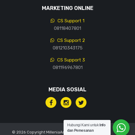
MARKETING ONLINE
CS Support 1
08118407801
CS Support 2
081210343175
CS Support 3
081196967801
MEDIA SOSIAL
Hubungi Kami untuk
Info
dan Pemesanan
© 2026 Copyright MilleniaArt, All rights reserved.