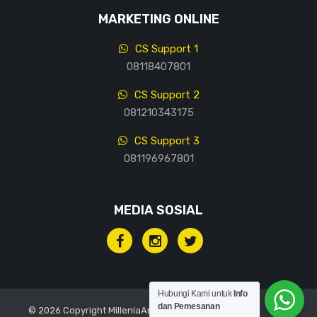
MARKETING ONLINE
CS Support 1
08118407801
CS Support 2
081210343175
CS Support 3
081196967801
MEDIA SOSIAL
Hubungi Kami untuk
Info
dan Pemesanan
© 2026 Copyright MilleniaArt, All rights reserved.