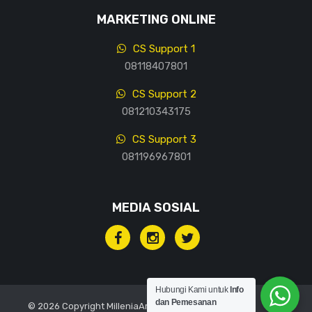
MARKETING ONLINE
CS Support 1
08118407801
CS Support 2
081210343175
CS Support 3
081196967801
MEDIA SOSIAL
Hubungi Kami untuk
Info
dan Pemesanan
© 2026 Copyright MilleniaArt, All rights reserved.