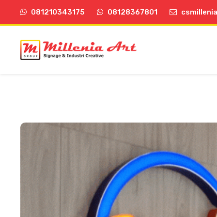
081210343175
08128367801
csmilleni