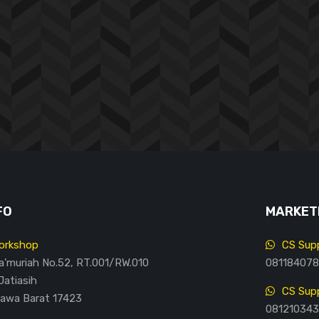
FO
MARKETI
orkshop
CS Supp
Ma’muriah No.52, RT.001/RW.010
081184078
Jatiasih
CS Supp
Jawa Barat 17423
081210343