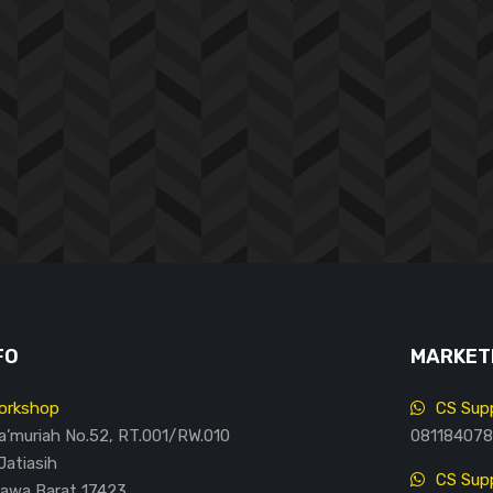
FO
MARKETI
orkshop
CS Supp
Ma’muriah No.52, RT.001/RW.010
081184078
Jatiasih
CS Supp
Jawa Barat 17423