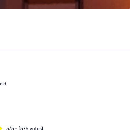
Gold
5/5 - (576 votes)