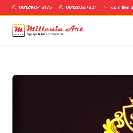
081210343175
08128367801
csmilleni