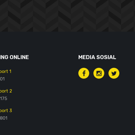
NG ONLINE
MEDIA SOSIAL
ort 1
01
ort 2
175
ort 3
801