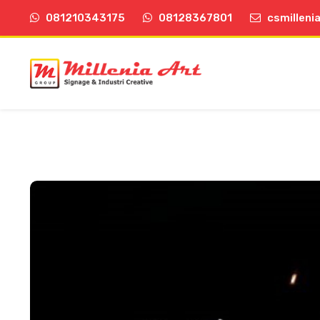
081210343175
08128367801
csmilleni