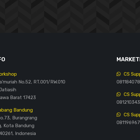
FO
MARKETI
orkshop
CS Supp
Ma’muriah No.52, RT.001/RW.010
081184078
Jatiasih
CS Supp
Jawa Barat 17423
081210343
abang Bandung
CS Supp
No.73, Burangrang
081196967
g, Kota Bandung
40261, Indonesia