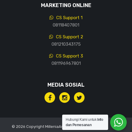
MARKETING ONLINE
CS Support 1
08118407801
CS Support 2
081210343175
CS Support 3
081196967801
MEDIA SOSIAL
Hubungi Kami untuk
Info
dan Pemesanan
© 2026 Copyright MilleniaArt, All rights reserved.