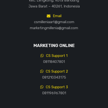
Kec. Lengkong, Kota Bandung
Jawa Barat – 40261, Indonesia
Email
csmilleniaart@gmail.com
marketingmillenia@gmail.com
MARKETING ONLINE
CS Support 1
08118407801
CS Support 2
081210343175
CS Support 3
081196967801