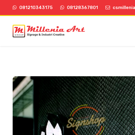
081210343175
08128367801
csmilleni