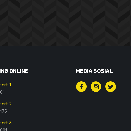
NG ONLINE
MEDIA SOSIAL
ort 1
01
ort 2
175
ort 3
801