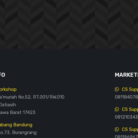
FO
MARKETI
orkshop
CS Supp
Ma’muriah No.52, RT.001/RW.010
081184078
Jatiasih
CS Supp
Jawa Barat 17423
081210343
abang Bandung
CS Supp
No.73, Burangrang
081196967