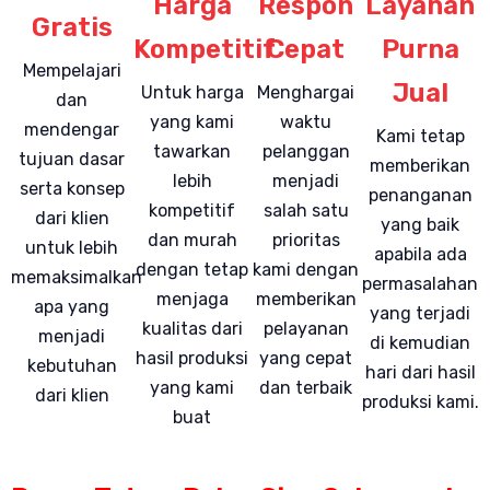
Harga
Respon
Layanan
Gratis
Kompetitif
Cepat
Purna
Mempelajari
Jual
Untuk harga
Menghargai
dan
yang kami
waktu
mendengar
Kami tetap
tawarkan
pelanggan
tujuan dasar
memberikan
lebih
menjadi
serta konsep
penanganan
kompetitif
salah satu
dari klien
yang baik
dan murah
prioritas
untuk lebih
apabila ada
dengan tetap
kami dengan
memaksimalkan
permasalahan
menjaga
memberikan
apa yang
yang terjadi
kualitas dari
pelayanan
menjadi
di kemudian
hasil produksi
yang cepat
kebutuhan
hari dari hasil
yang kami
dan terbaik
dari klien
produksi kami.
buat