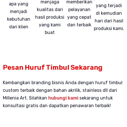
menjaga
memberikan
apa yang
yang terjadi
kualitas dari
pelayanan
menjadi
di kemudian
hasil produksi
yang cepat
kebutuhan
hari dari hasil
yang kami
dan terbaik
dari klien
produksi kami.
buat
Pesan Huruf Timbul Sekarang
Kembangkan branding bisnis Anda dengan huruf timbul
custom terbaik dengan bahan akrilik, stainless dll dari
Millenia Art. Silahkan
hubungi kami
sekarang untuk
konsultasi gratis dan dapatkan penawaran terbaik!