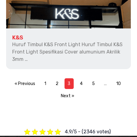
K&S
Huruf Timbul K&S Front Light Huruf Timbul K&S
Front Light Spesifikasi Cover alumunium Akrilik
3mm …
« Previous
1
2
3
4
5
…
10
Next »
4.9/5 - (2346 votes)