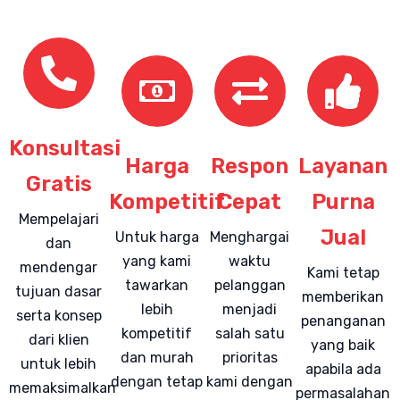
Konsultasi
Harga
Respon
Layanan
Gratis
Kompetitif
Cepat
Purna
Mempelajari
Jual
Untuk harga
Menghargai
dan
yang kami
waktu
mendengar
Kami tetap
tawarkan
pelanggan
tujuan dasar
memberikan
lebih
menjadi
serta konsep
penanganan
kompetitif
salah satu
dari klien
yang baik
dan murah
prioritas
untuk lebih
apabila ada
dengan tetap
kami dengan
memaksimalkan
permasalahan