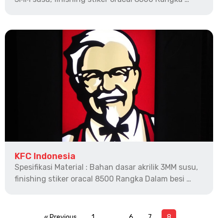
KFC Indonesia
Spesifikasi Material : Bahan dasar akrilik 3MM susu,
finishing stiker oracal 8500 Rangka Dalam besi …
« Previous
1
…
6
7
8