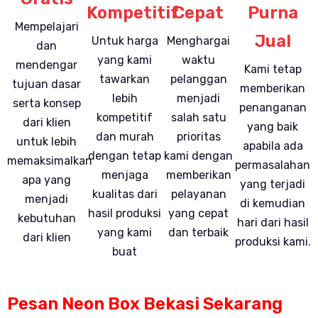
Kompetitif
Cepat
Purna
Mempelajari
Jual
Untuk harga
Menghargai
dan
yang kami
waktu
mendengar
Kami tetap
tawarkan
pelanggan
tujuan dasar
memberikan
lebih
menjadi
serta konsep
penanganan
kompetitif
salah satu
dari klien
yang baik
dan murah
prioritas
untuk lebih
apabila ada
dengan tetap
kami dengan
memaksimalkan
permasalahan
menjaga
memberikan
apa yang
yang terjadi
kualitas dari
pelayanan
menjadi
di kemudian
hasil produksi
yang cepat
kebutuhan
hari dari hasil
yang kami
dan terbaik
dari klien
produksi kami.
buat
Pesan Neon Box Bekasi Sekarang