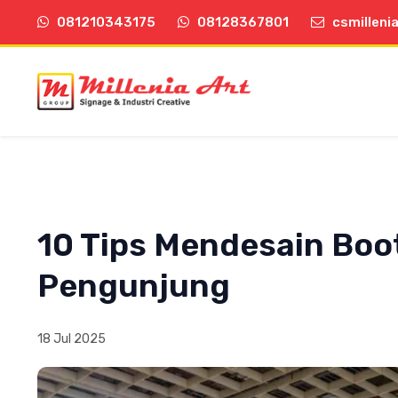
081210343175
08128367801
csmilleni
10 Tips Mendesain Boo
Pengunjung
18 Jul 2025