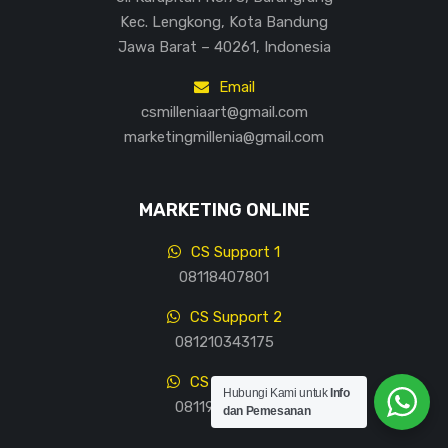
Kec. Lengkong, Kota Bandung
Jawa Barat – 40261, Indonesia
Email
csmilleniaart@gmail.com
marketingmillenia@gmail.com
MARKETING ONLINE
CS Support 1
08118407801
CS Support 2
081210343175
CS Support 3
Hubungi Kami untuk
Info
081196967801
dan Pemesanan