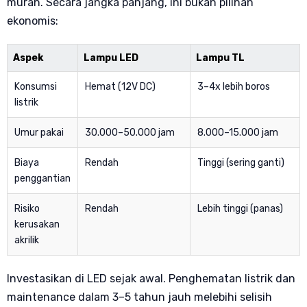
murah. Secara jangka panjang, ini bukan pilihan
ekonomis:
Aspek
Lampu LED
Lampu TL
Konsumsi
Hemat (12V DC)
3–4x lebih boros
listrik
Umur pakai
30.000–50.000 jam
8.000–15.000 jam
Biaya
Rendah
Tinggi (sering ganti)
penggantian
Risiko
Rendah
Lebih tinggi (panas)
kerusakan
akrilik
Investasikan di LED sejak awal. Penghematan listrik dan
maintenance dalam 3–5 tahun jauh melebihi selisih