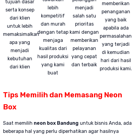
tujuan dasar
memberikan
lebih
menjadi
serta konsep
penanganan
kompetitif
salah satu
dari klien
yang baik
dan murah
prioritas
untuk lebih
apabila ada
dengan tetap
kami dengan
memaksimalkan
permasalahan
menjaga
memberikan
apa yang
yang terjadi
kualitas dari
pelayanan
menjadi
di kemudian
hasil produksi
yang cepat
kebutuhan
hari dari hasil
yang kami
dan terbaik
dari klien
produksi kami.
buat
Tips Memilih dan Memasang Neon
Box
Saat memilih
neon box Bandung
untuk bisnis Anda, ada
beberapa hal yang perlu diperhatikan agar hasilnya