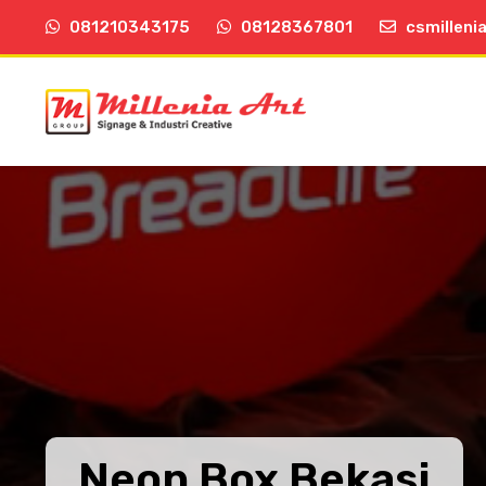
081210343175
08128367801
csmilleni
Neon Box Bekasi