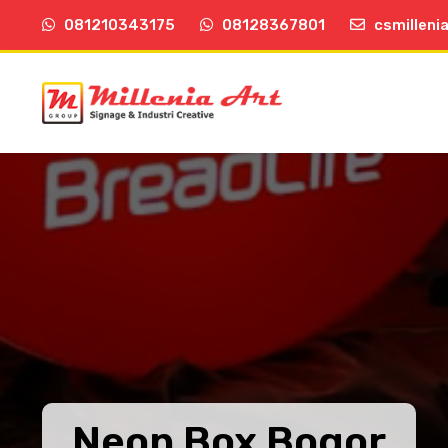
081210343175
08128367801
csmilleni
Neon Box Bogor