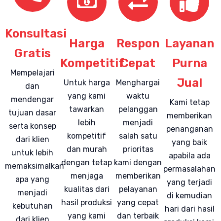
Konsultasi
Harga
Respon
Layanan
Gratis
Kompetitif
Cepat
Purna
Mempelajari
Jual
Untuk harga
Menghargai
dan
yang kami
waktu
mendengar
Kami tetap
tawarkan
pelanggan
tujuan dasar
memberikan
lebih
menjadi
serta konsep
penanganan
kompetitif
salah satu
dari klien
yang baik
dan murah
prioritas
untuk lebih
apabila ada
dengan tetap
kami dengan
memaksimalkan
permasalahan
menjaga
memberikan
apa yang
yang terjadi
kualitas dari
pelayanan
menjadi
di kemudian
hasil produksi
yang cepat
kebutuhan
hari dari hasil
yang kami
dan terbaik
dari klien