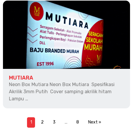
MUTIARA
Neon Box Mutiara Neon Box Mutiara Spesifikasi
Akrilik 3mm Putih Cover samping akrilik hitam
Lampu …
1
2
3
…
8
Next »