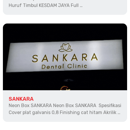
Huruf Timbul KESDAM JAYA Full …
SANKARA
Neon Box SANKARA Neon Box SANKARA Spesifikasi
Cover plat galvanis 0,8 Finishing cat hitam Akrilik …